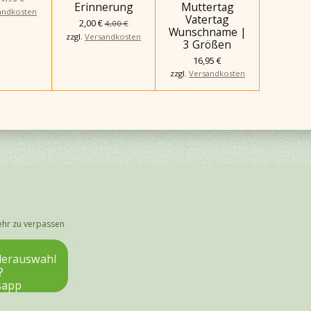
Erinnerung
Muttertag
andkosten
Vatertag
2,00 €
4,00 €
Wunschname |
zzgl.
Versandkosten
3 Größen
16,95 €
zzgl.
Versandkosten
ehr zu verpassen
lderauswahl
?
sapp