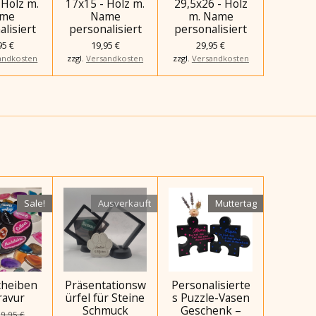
 Holz m.
17x15 - Holz m.
29,5x26 - Holz
me
Name
m. Name
lisiert
personalisiert
personalisiert
95 €
19,95 €
29,95 €
andkosten
zzgl.
Versandkosten
zzgl.
Versandkosten
Sale!
Ausverkauft
Muttertag
cheiben
Präsentationsw
Personalisierte
ravur
ürfel für Steine
s Puzzle-Vasen
Schmuck
Geschenk –
9,95 €