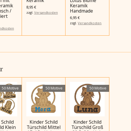
 mit
Keramik
Lotus Blume
eramik
Keramik
8,95 €
sch /
Handmade
zzgl.
Versandkosten
iert
6,95 €
zzgl.
Versandkosten
ndkosten
r
50 Motive
50 Motive
50 Motive
 Schild
Kinder Schild
Kinder Schild
ld Klein
Türschild Mittel
Türschild Groß