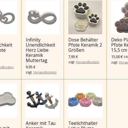
Infinity
Dose Behälter
Deko Pl
chkeit
Unendlichkeit
Pfote Keramik 2
Pfote K
ote
Herz Liebe
Größen
15,5 cm
k
Keramik
7,95 €
15,00 €
18
Muttertag
zzgl.
Versandkosten
zzgl.
Versa
9,95 €
ndkosten
zzgl.
Versandkosten
Anker mit Tau
Teelichthalter