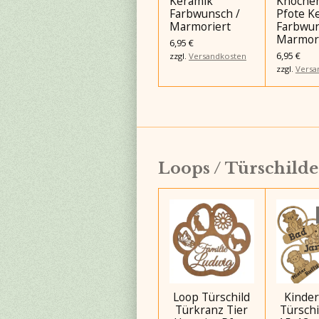
Keramik
Knochen
Farbwunsch /
Pfote K
Marmoriert
Farbwun
Marmor
6,95 €
6,95 €
zzgl.
Versandkosten
zzgl.
Versa
Loops / Türschilde
Loop Türschild
Kinder
Türkranz Tier
Türschi