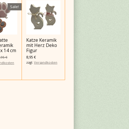
Sale!
atte
Katze Keramik
eramik
mit Herz Deko
 x 14 cm
Figur
8,95 €
,95 €
zzgl.
Versandkosten
ndkosten