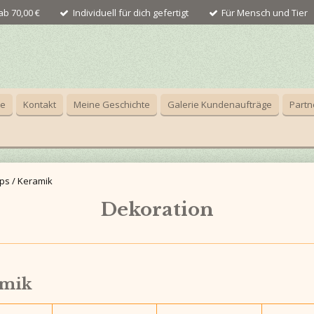
b 70,00 €
Individuell für dich gefertigt
Für Mensch und Tier
ce
Kontakt
Meine Geschichte
Galerie Kundenaufträge
Partn
ps / Keramik
Dekoration
amik