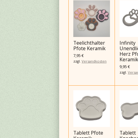
Teelichthalter
Infinity
Pfote Keramik
Unendli
Herz Pf
7,95 €
Kerami
zzgl.
Versandkosten
9,95 €
zzgl.
Versa
Tablett Pfote
Tablett