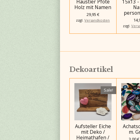
Haustier Pfote
15x13 -
Holz mit Namen
Na
persona
29,95 €
14,
zzgl.
Versandkosten
zzgl.
Vers
Dekoartikel
Sale!
Aufsteller Eiche
Achats
mit Deko /
m. G
Heimathafen /
3,00 €