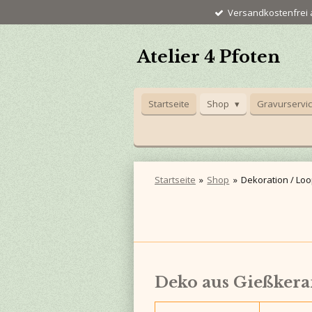
Versandkostenfrei a
Zum
Hauptinhalt
springen
Atelier 4 Pfoten
Startseite
Shop
Gravurservi
Startseite
»
Shop
»
Dekoration / Loo
Deko aus Gießker