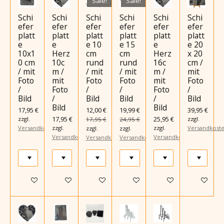
Sale!
Sale!
Schi
Schi
Schi
Schi
Schi
Schi
efer
efer
efer
efer
efer
efer
platt
platt
platt
platt
platt
platt
e
e
e 10
e 15
e
e 20
10x1
Herz
cm
cm
Herz
x 20
0 cm
10c
rund
rund
16c
cm /
/ mit
m /
/ mit
/ mit
m /
mit
Foto
mit
Foto
Foto
mit
Foto
/
Foto
/
/
Foto
/
Bild
/
Bild
Bild
/
Bild
Bild
Bild
17,95 €
12,00 €
19,99 €
39,95 €
17,95 €
25,95 €
zzgl.
zzgl.
17,95 €
24,95 €
Versandkosten
zzgl.
zzgl.
Versandkost
zzgl.
zzgl.
Versandkosten
Versandkosten
Versandkosten
Versandkosten
Details anzeigen
Details anzeigen
Details anzeigen
Details anzeigen
Details anzeigen
Details an