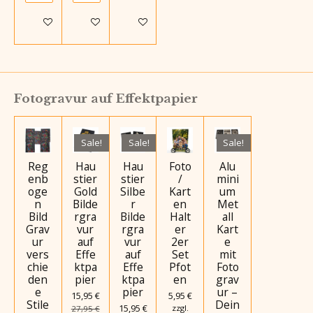
Details anzeigen
Details anzeigen
Details anzeigen
Fotogravur auf Effektpapier
Sale!
Sale!
Sale!
Reg
Hau
Hau
Foto
Alu
enb
stier
stier
/
mini
oge
Gold
Silbe
Kart
um
n
Bilde
r
en
Met
Bild
rgra
Bilde
Halt
all
Grav
vur
rgra
er
Kart
ur
auf
vur
2er
e
vers
Effe
auf
Set
mit
chie
ktpa
Effe
Pfot
Foto
den
pier
ktpa
en
grav
e
pier
ur –
15,95 €
5,95 €
Stile
Dein
15,95 €
zzgl.
27,95 €