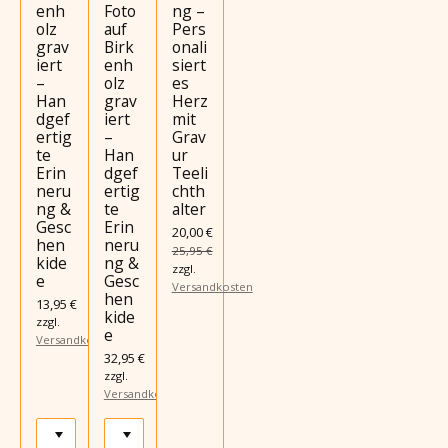
enh
Foto
ng –
olz
auf
Pers
grav
Birk
onali
iert
enh
siert
–
olz
es
Han
grav
Herz
dgef
iert
mit
ertig
–
Grav
te
Han
ur
Erin
dgef
Teeli
neru
ertig
chth
ng &
te
alter
Gesc
Erin
20,00 €
hen
neru
25,95 €
kide
ng &
zzgl.
e
Gesc
Versandkosten
hen
13,95 €
kide
zzgl.
e
Versandkosten
32,95 €
zzgl.
Versandkosten