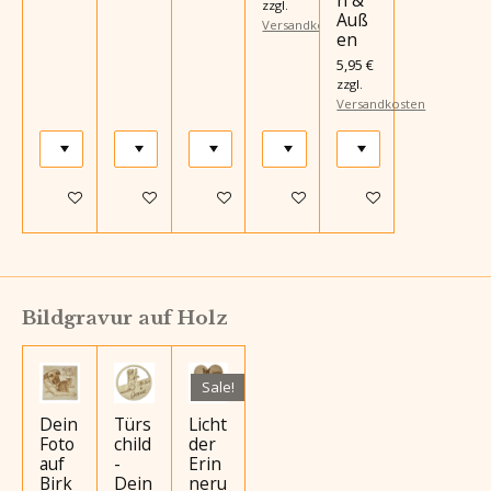
zzgl.
Auß
Versandkosten
en
5,95 €
zzgl.
Versandkosten
Details anzeigen
Details anzeigen
In den Warenkorb
In den Warenkorb
In den Warenkorb
Bildgravur auf Holz
Sale!
Dein
Türs
Licht
Foto
child
der
auf
-
Erin
Birk
Dein
neru