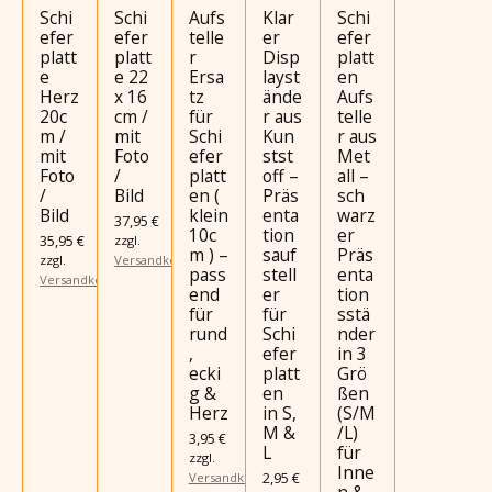
Schi
Schi
Aufs
Klar
Schi
efer
efer
telle
er
efer
platt
platt
r
Disp
platt
e
e 22
Ersa
layst
en
Herz
x 16
tz
ände
Aufs
20c
cm /
für
r aus
telle
m /
mit
Schi
Kun
r aus
mit
Foto
efer
stst
Met
Foto
/
platt
off –
all –
/
Bild
en (
Präs
sch
Bild
klein
enta
warz
37,95 €
10c
tion
er
35,95 €
zzgl.
m ) –
sauf
Präs
zzgl.
Versandkosten
pass
stell
enta
Versandkosten
end
er
tion
für
für
sstä
rund
Schi
nder
,
efer
in 3
ecki
platt
Grö
g &
en
ßen
Herz
in S,
(S/M
M &
/L)
3,95 €
L
für
zzgl.
Inne
2,95 €
Versandkosten
n &