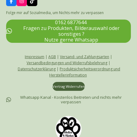
F
I
T
u
a
n
i
c
s
k
Folge mir auf Sozialmedia, um Nichts mehr zu verpassen
l
e
t
T
l
b
a
o
0162 6877644
o
g
k
s
Fragen zu Produkten, Bilderauswahl oder
o
r
c
sonstiges ?
k
a
Nutze gerne Whatsapp
m
r
e
e
Impressum
|
AGB
|
Versand- und Zahlungsarten
|
n
Versandbedingungen und Widerrufsbelehrung
|
Datenschutzerklärung
|
Produktsicherheitsverordnung und
Herstellerinformation
Vertrag Widerrufen
Whatsapp Kanal - Kostenlos Beitreten und nichts mehr
verpassen