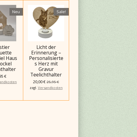
Neu
Sale!
stier
Licht der
ouette
Erinnerung –
iel Haus
Personalisierte
Sockel
s Herz mit
hthalter
Gravur
Teelichthalter
95 €
20,00 €
andkosten
25,95 €
zzgl.
Versandkosten