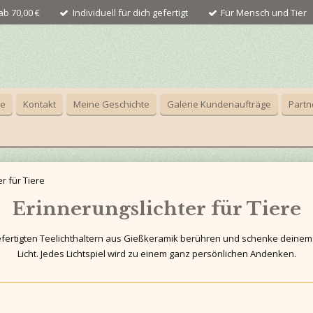
b 70,00 €
Individuell für dich gefertigt
Für Mensch und Tier
ce
Kontakt
Meine Geschichte
Galerie Kundenaufträge
Partn
r für Tiere
Erinnerungslichter für Tiere
gefertigten Teelichthaltern aus Gießkeramik berühren und schenke dein
Licht. Jedes Lichtspiel wird zu einem ganz persönlichen Andenken.