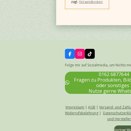
zzgl.
Versandkosten
F
I
T
a
n
i
c
s
k
Folge mir auf Sozialmedia, um Nichts m
e
t
T
b
a
o
0162 6877644
o
g
k
Fragen zu Produkten, Bi
o
r
oder sonstiges 
k
a
Nutze gerne What
m
Impressum
|
AGB
|
Versand- und Zahl
Widerrufsbelehrung
|
Datenschutzerkl
und Herstelle
Vertrag W