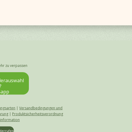
ehr zu verpassen
lderauswahl
?
sapp
ungsarten
|
Versandbedingungen und
ärung
|
Produktsicherheitsverordnung
rinformation
iderrufen