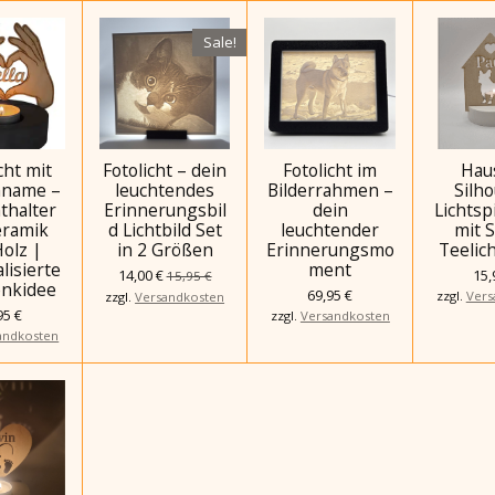
Sale!
cht mit
Fotolicht – dein
Fotolicht im
Hau
name –
leuchtendes
Bilderrahmen –
Silh
thalter
Erinnerungsbil
dein
Lichtsp
eramik
d Lichtbild Set
leuchtender
mit 
olz |
in 2 Größen
Erinnerungsmo
Teelic
lisierte
ment
14,00 €
15,
15,95 €
nkidee
69,95 €
zzgl.
Vers
zzgl.
Versandkosten
95 €
zzgl.
Versandkosten
andkosten