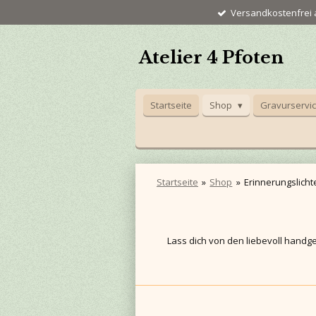
Versandkostenfrei a
Zum
Hauptinhalt
springen
Atelier 4 Pfoten
Startseite
Shop
Gravurservi
Startseite
»
Shop
»
Erinnerungslichte
Lass dich von den liebevoll hand