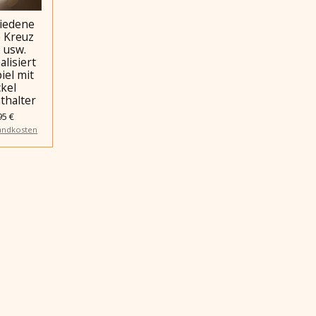
iedene
 Kreuz
 usw.
lisiert
iel mit
kel
thalter
95 €
andkosten