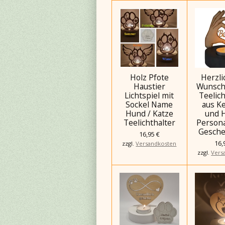
Holz Pfote
Herzli
Haustier
Wunsch
Lichtspiel mit
Teelich
Sockel Name
aus K
Hund / Katze
und H
Teelichthalter
Persona
Gesche
16,95 €
16,
zzgl.
Versandkosten
zzgl.
Vers