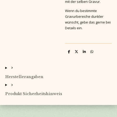
mit der selben Gravur.
Wenn du bestimmte
Gravurbereiche dunkler
wünscht, gebe das gerne bei
Details ein.
T
T
T
T
e
e
e
e
i
i
i
i
l
l
l
l
e
e
e
e
n
n
n
n
Herstellerangaben
Produkt Sicherheitshinweis