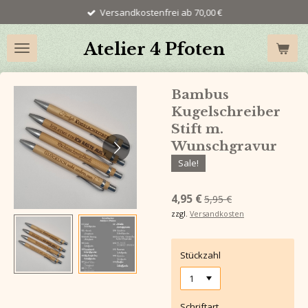
Versandkostenfrei ab 70,00 €
Zum
Hauptinhalt
springen
Atelier 4 Pfoten
Bambus
Kugelschreiber
Stift m.
Wunschgravur
Sale!
4,95 €
5,95 €
zzgl.
Versandkosten
Stückzahl
Schriftart