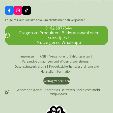
F
I
T
a
n
i
c
s
k
Folge mir auf Sozialmedia, um Nichts mehr zu verpassen
e
t
T
b
a
o
0162 6877644
o
g
k
Fragen zu Produkten, Bilderauswahl oder
o
r
sonstiges ?
k
a
Nutze gerne Whatsapp
m
Impressum
|
AGB
|
Versand- und Zahlungsarten
|
Versandbedingungen und Widerrufsbelehrung
|
Datenschutzerklärung
|
Produktsicherheitsverordnung und
Herstellerinformation
Vertrag Widerrufen
Whatsapp Kanal - Kostenlos Beitreten und nichts mehr
verpassen