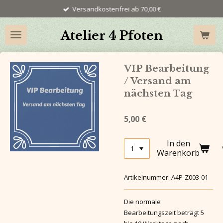
Versandkostenfrei ab 70,00 €
Zum
Hauptinhalt
springen
Atelier 4 Pfoten
VIP Bearbeitung
/ Versand am
nächsten Tag
5,00 €
In den
Warenkorb
Artikelnummer:
A4P-Z003-01
Die normale
Bearbeitungszeit beträgt 5