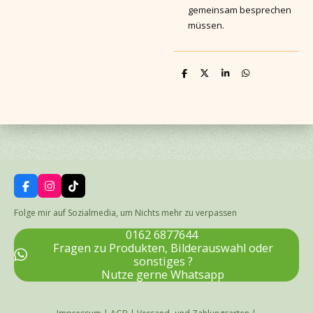
gemeinsam besprechen
müssen.
T
T
T
T
e
e
e
e
i
i
i
i
l
l
l
l
e
e
e
e
n
n
n
n
F
I
T
a
n
i
c
s
k
Folge mir auf Sozialmedia, um Nichts mehr zu verpassen
e
t
T
b
a
o
0162 6877644
o
g
k
Fragen zu Produkten, Bilderauswahl oder
o
r
sonstiges ?
k
a
Nutze gerne Whatsapp
m