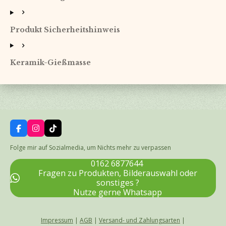
Produkt Sicherheitshinweis
Keramik-Gießmasse
F
I
T
a
n
i
c
s
k
Folge mir auf Sozialmedia, um Nichts mehr zu verpassen
e
t
T
b
a
o
0162 6877644
o
g
k
Fragen zu Produkten, Bilderauswahl oder
o
r
sonstiges ?
k
a
Nutze gerne Whatsapp
m
Impressum
|
AGB
|
Versand- und Zahlungsarten
|