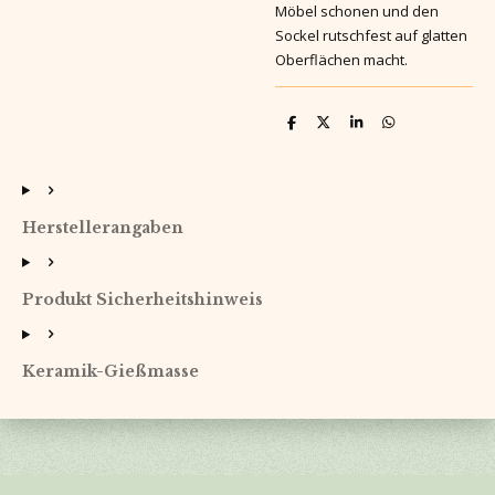
Möbel schonen und den
Sockel rutschfest auf glatten
Oberflächen macht.
T
T
T
T
e
e
e
e
i
i
i
i
l
l
l
l
e
e
e
e
n
n
n
n
Herstellerangaben
Produkt Sicherheitshinweis
Keramik-Gießmasse