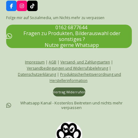
F
I
T
a
n
i
c
s
k
Folge mir auf Sozialmedia, um Nichts mehr zu verpassen
e
t
T
b
a
o
0162 6877644
o
g
k
Fragen zu Produkten, Bilderauswahl oder
o
r
sonstiges ?
k
a
Nutze gerne Whatsapp
m
Impressum
|
AGB
|
Versand- und Zahlungsarten
|
Versandbedingungen und Widerrufsbelehrung
|
Datenschutzerklärung
|
Produktsicherheitsverordnung und
Herstellerinformation
Vertrag Widerrufen
Whatsapp Kanal - Kostenlos Beitreten und nichts mehr
verpassen