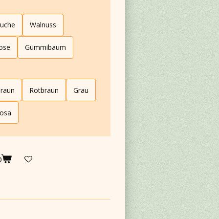
uche
Walnuss
ose
Gummibaum
raun
Rotbraun
Grau
rosa
b