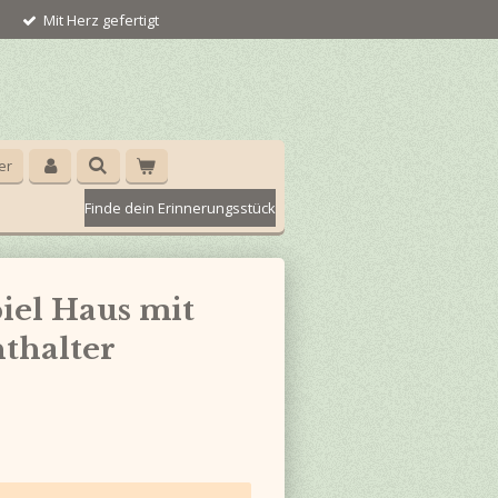
Mit Herz gefertigt
er
Finde dein Erinnerungsstück
iel Haus mit
hthalter