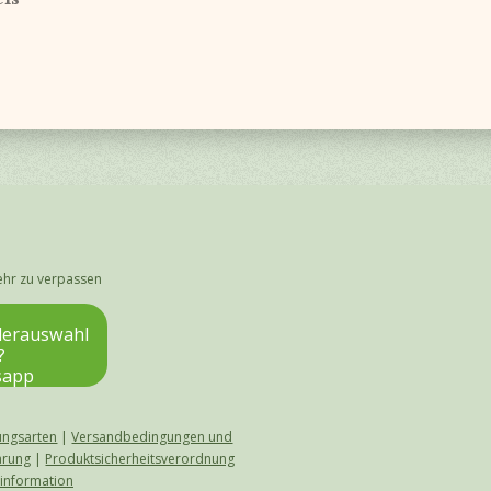
ehr zu verpassen
lderauswahl
?
sapp
ungsarten
|
Versandbedingungen und
ärung
|
Produktsicherheitsverordnung
rinformation