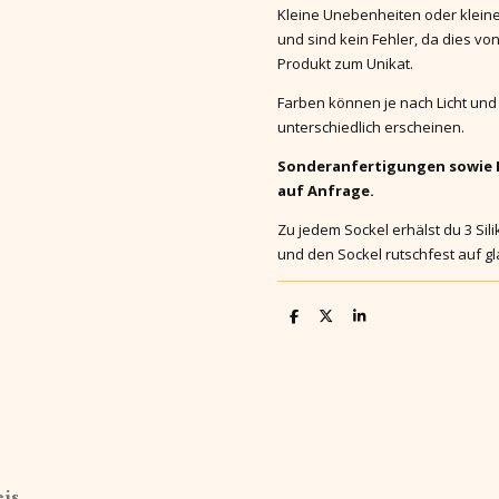
Kleine Unebenheiten oder klein
und sind kein Fehler, da dies vo
Produkt zum Unikat.
Farben können je nach Licht und
unterschiedlich erscheinen.
Sonderanfertigungen sowie F
auf Anfrage.
Zu jedem Sockel erhälst du 3 Si
und den Sockel rutschfest auf g
T
T
T
e
e
e
i
i
i
l
l
l
e
e
e
n
n
n
is