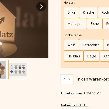
Holzart
Birke
Kirsche
Rotb
Mahagoni
Eiche
R
Sockelfarbe
Weiß
Terracotta
B
Hellblau
Beige
Alt
In den Warenkor
Artikelnummer:
A4P-L001-10
Ankerplatz Licht