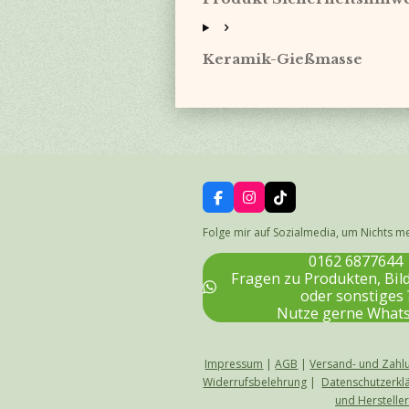
Keramik-Gießmasse
F
I
T
a
n
i
c
s
k
Folge mir auf Sozialmedia, um Nichts m
e
t
T
b
a
o
0162 6877644
o
g
k
Fragen zu Produkten, Bi
o
r
oder sonstiges 
k
a
Nutze gerne What
m
Impressum
|
AGB
|
Versand- und Zahl
Widerrufsbelehrung
|
Datenschutzerkl
und Herstelle