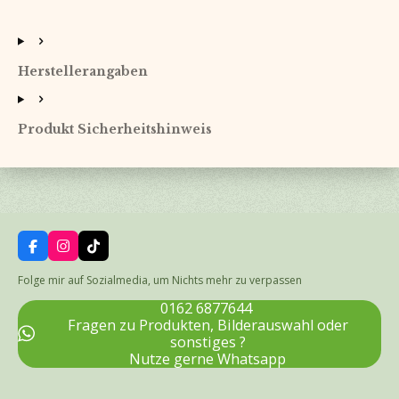
e
e
e
e
i
i
i
i
l
l
l
l
e
e
e
e
n
n
n
n
Herstellerangaben
Produkt Sicherheitshinweis
F
I
T
a
n
i
c
s
k
Folge mir auf Sozialmedia, um Nichts mehr zu verpassen
e
t
T
b
a
o
0162 6877644
o
g
k
Fragen zu Produkten, Bilderauswahl oder
o
r
sonstiges ?
k
a
Nutze gerne Whatsapp
m