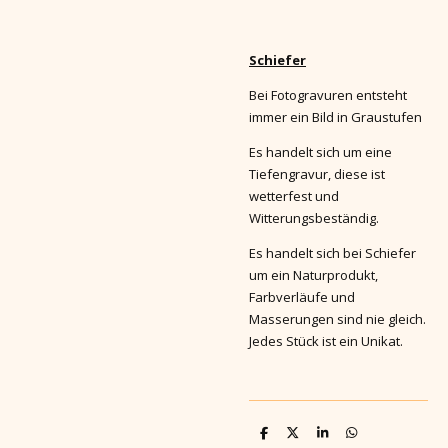
Schiefer
Bei Fotogravuren entsteht
immer ein Bild in Graustufen
Es handelt sich um eine
Tiefengravur, diese ist
wetterfest und
Witterungsbeständig.
Es handelt sich bei Schiefer
um ein Naturprodukt,
Farbverläufe und
Masserungen sind nie gleich.
Jedes Stück ist ein Unikat.
T
T
T
T