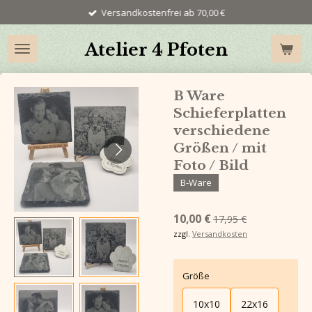
Versandkostenfrei ab 70,00 €
Zum
Hauptinhalt
springen
Atelier 4 Pfoten
B Ware
Schieferplatten
verschiedene
Größen / mit
Foto / Bild
B-Ware
10,00 €
17,95 €
zzgl.
Versandkosten
Größe
10x10
22x16