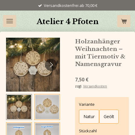
Versandkostenfrei ab 70,00 €
Zum
Hauptinhalt
springen
Atelier 4 Pfoten
Holzanhänger
Weihnachten –
mit Tiermotiv &
Namensgravur
7,50 €
zzgl.
Versandkosten
Variante
Natur
Geölt
Stückzahl