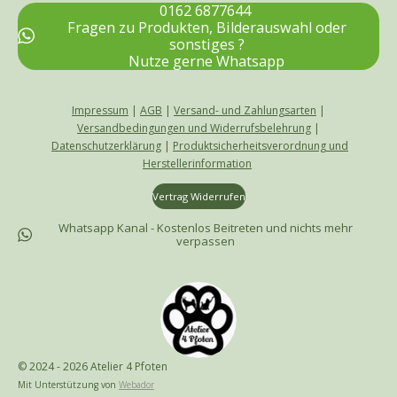
b
a
o
0162 6877644
o
g
k
Fragen zu Produkten, Bilderauswahl oder
o
r
sonstiges ?
k
a
Nutze gerne Whatsapp
m
Impressum
|
AGB
|
Versand- und Zahlungsarten
|
Versandbedingungen und Widerrufsbelehrung
|
Datenschutzerklärung
|
Produktsicherheitsverordnung und
Herstellerinformation
Vertrag Widerrufen
Whatsapp Kanal - Kostenlos Beitreten und nichts mehr
verpassen
© 2024 - 2026 Atelier 4 Pfoten
Mit Unterstützung von
Webador