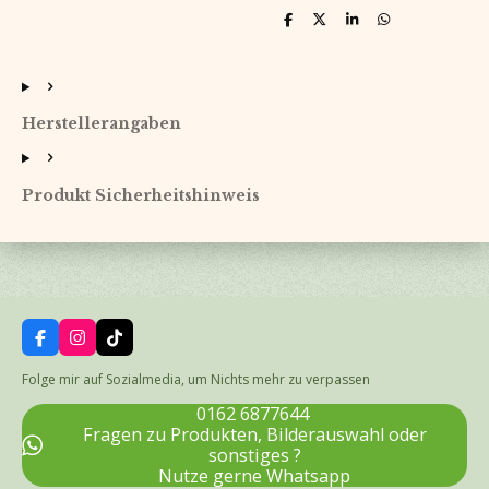
T
T
T
T
e
e
e
e
i
i
i
i
l
l
l
l
e
e
e
e
n
n
n
n
Herstellerangaben
Produkt Sicherheitshinweis
F
I
T
a
n
i
c
s
k
Folge mir auf Sozialmedia, um Nichts mehr zu verpassen
e
t
T
b
a
o
0162 6877644
o
g
k
Fragen zu Produkten, Bilderauswahl oder
o
r
sonstiges ?
k
a
Nutze gerne Whatsapp
m