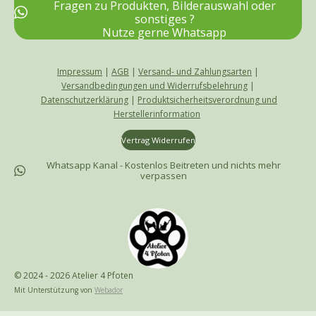
Fragen zu Produkten, Bilderauswahl oder
o
r
sonstiges ?
k
a
Nutze gerne Whatsapp
m
Impressum
|
AGB
|
Versand- und Zahlungsarten
|
Versandbedingungen und Widerrufsbelehrung
|
Datenschutzerklärung
|
Produktsicherheitsverordnung und
Herstellerinformation
Vertrag Widerrufen
Whatsapp Kanal - Kostenlos Beitreten und nichts mehr
verpassen
© 2024 - 2026 Atelier 4 Pfoten
Mit Unterstützung von
Webador