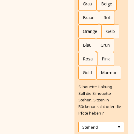
Grau
Beige
Braun
Rot
Orange
Gelb
Blau
Grün
Rosa
Pink
Gold
Marmor
Silhouette Haltung
Soll die Silhouette
Stehen, Sitzen in
Rückenansicht oder die
Pfote heben ?