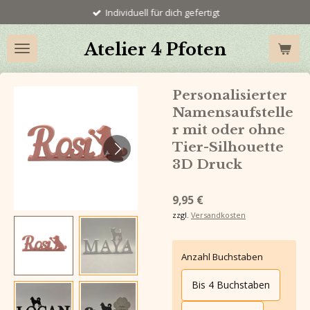
Individuell für dich gefertigt
Zum
Hauptinhalt
springen
Atelier 4 Pfoten
Personalisierter
Namensaufstelle
r mit oder ohne
Tier-Silhouette
3D Druck
9,95 €
zzgl.
Versandkosten
Anzahl Buchstaben
Bis 4 Buchstaben