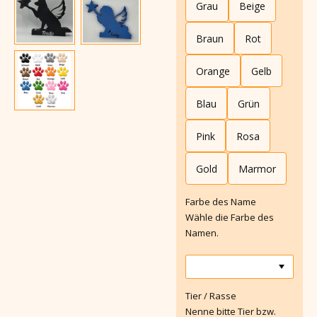
Grau
Beige
Braun
Rot
Orange
Gelb
Blau
Grün
Pink
Rosa
Gold
Marmor
Farbe des Name
Wähle die Farbe des
Namen.
Tier / Rasse
Nenne bitte Tier bzw.