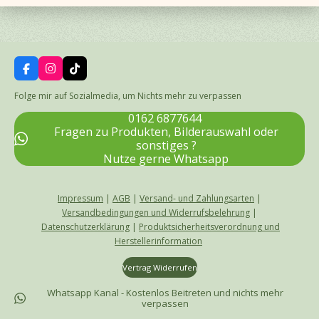
F
I
T
a
n
i
c
s
k
Folge mir auf Sozialmedia, um Nichts mehr zu verpassen
e
t
T
b
a
o
0162 6877644
o
g
k
Fragen zu Produkten, Bilderauswahl oder
o
r
sonstiges ?
k
a
Nutze gerne Whatsapp
m
Impressum
|
AGB
|
Versand- und Zahlungsarten
|
Versandbedingungen und Widerrufsbelehrung
|
Datenschutzerklärung
|
Produktsicherheitsverordnung und
Herstellerinformation
Vertrag Widerrufen
Whatsapp Kanal - Kostenlos Beitreten und nichts mehr
verpassen