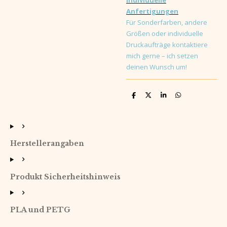
Anfertigungen
Für Sonderfarben, andere
Größen oder individuelle
Druckaufträge kontaktiere
mich gerne – ich setzen
deinen Wunsch um!
T
T
T
T
e
e
e
e
i
i
i
i
l
l
l
l
e
e
e
e
n
n
n
n
Herstellerangaben
Produkt Sicherheitshinweis
PLA und PETG