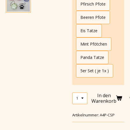
Pfirsich Pfote
Beeren Pfote
Eis Tatze
Mint Pfötchen
Panda Tatze
5er Set ( je 1x )
In den
Warenkorb
Artikelnummer:
A4P-CSP