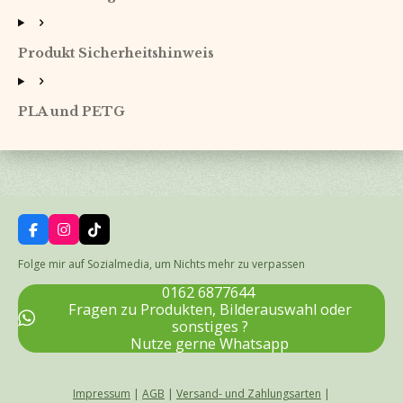
Produkt Sicherheitshinweis
PLA und PETG
F
I
T
a
n
i
c
s
k
Folge mir auf Sozialmedia, um Nichts mehr zu verpassen
e
t
T
b
a
o
0162 6877644
o
g
k
Fragen zu Produkten, Bilderauswahl oder
o
r
sonstiges ?
k
a
Nutze gerne Whatsapp
m
Impressum
|
AGB
|
Versand- und Zahlungsarten
|