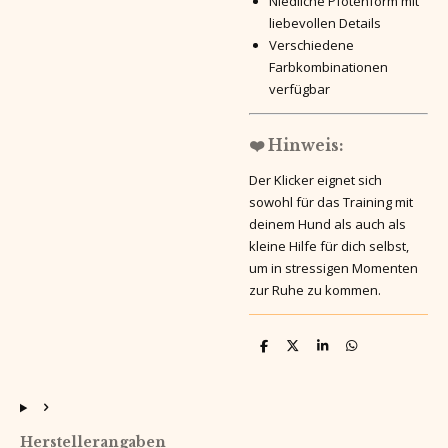
Niedliche Pfotenform mit
liebevollen Details
Verschiedene
Farbkombinationen
verfügbar
❤️
Hinweis:
Der Klicker eignet sich
sowohl für das Training mit
deinem Hund als auch als
kleine Hilfe für dich selbst,
um in stressigen Momenten
zur Ruhe zu kommen.
T
T
T
T
e
e
e
e
i
i
i
i
l
l
l
l
e
e
e
e
n
n
n
n
Herstellerangaben