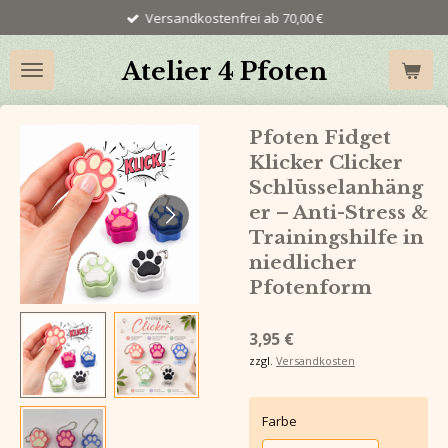
Versandkostenfrei ab 70,00 €
Zum
Hauptinhalt
springen
Atelier 4 Pfoten
Pfoten Fidget
Klicker Clicker
Schlüsselanhäng
er – Anti-Stress &
Trainingshilfe in
niedlicher
Pfotenform
3,95 €
zzgl.
Versandkosten
Farbe